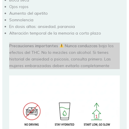
Ojos rojos
Aumento del apetito
Somnolencia
En dosis altas: ansiedad, paranoia
Alteración temporal de la memoria a corto plazo
Precauciones importantes
Nunca conduzcas
bajo los
efectos del THC. No lo mezcles con alcohol. Si tienes
historial de ansiedad o psicosis, consulta primero. Las
mujeres embarazadas deben evitarlo completamente