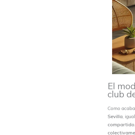
El mod
club d
Como acaba
Sevilla
, igu
compartido
colectivame