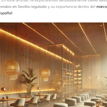
 En este artículo, te explicaremos detalladamente
cómo funci
nnabis en Sevilla regulado
y su importancia dentro del
marco
español
.