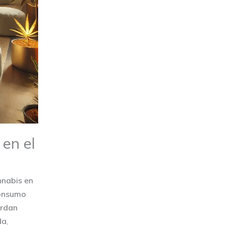
en el
nnabis en
onsumo
erdan
da
,