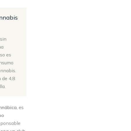
annabis
sin
ma
eso es
onsumo
annabis.
n de 4,8
la.
nnábica
, es
mo
esponsable