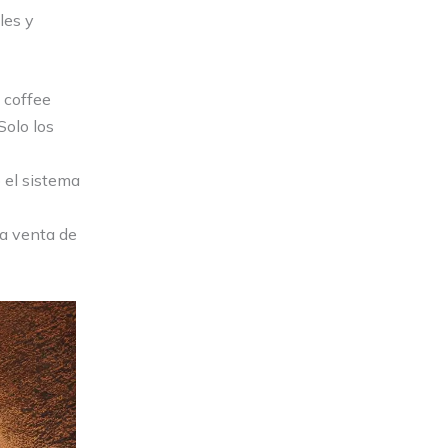
les y
 coffee
Solo los
 el sistema
la venta de