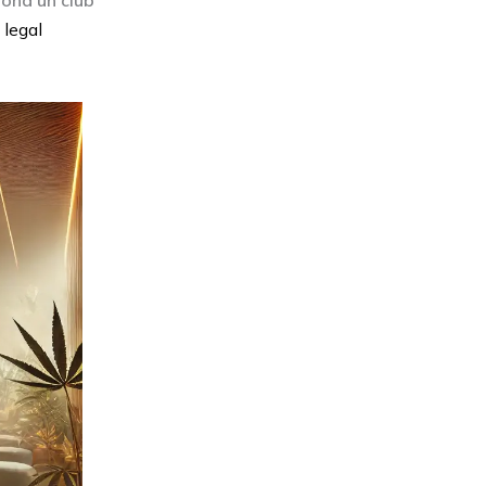
ona un club
 legal