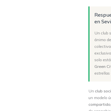
Respue
en Sevi
Un club s
ánimo de
colectiva
exclusiv
solo está
Green Cit
estrellas
Un
club soc
un modelo ún
compartido