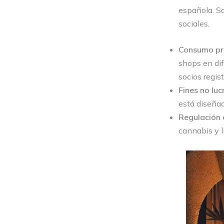
española. So
sociales.
Consumo pri
shops en dif
socios regis
Fines no luc
está diseñado
Regulación 
cannabis y l