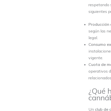
respetando s
siguientes p
Producción 
según las ne
legal.
Consumo exc
instalacione
vigente.
Cuota de m
operativos de
relacionados
¿Qué h
cannáb
Un
club de 