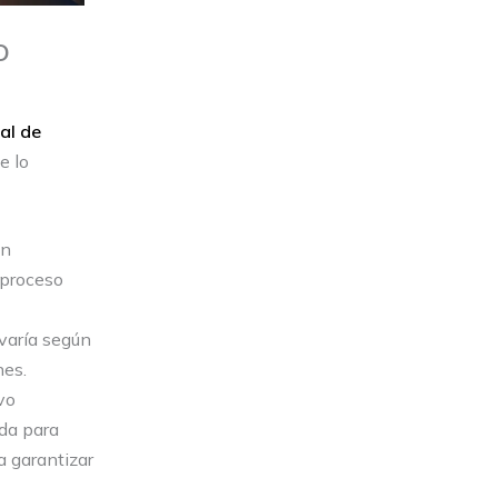
o
al de
e lo
un
l proceso
varía según
nes.
vo
ada para
a garantizar