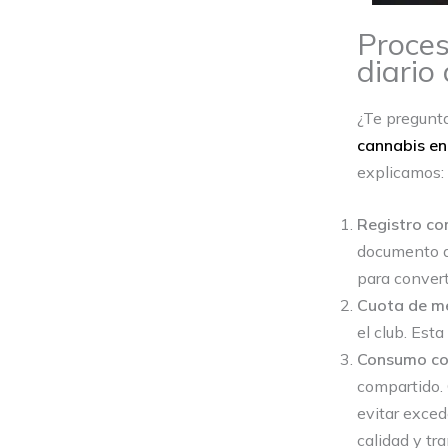
Proces
diario
¿Te pregunt
cannabis en 
explicamos:
Registro co
documento de
para convert
Cuota de m
el club. Est
Consumo co
compartido. 
evitar exced
calidad y tr