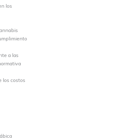
en los
cannabis
cumplimiento
nte a las
 normativa
e los costos
nábica