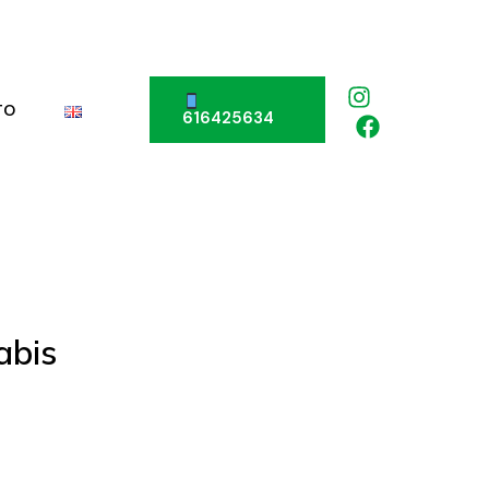
TO
616425634
abis