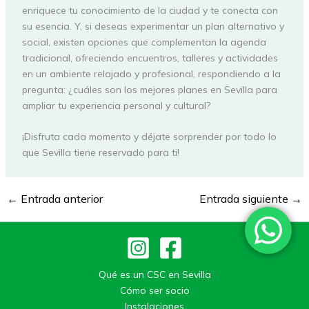
enriquece tu conocimiento de la ciudad y te conecta con
su esencia. Y, si deseas experimentar un plan alternativo y
social, existen opciones que complementan la agenda
tradicional, ofreciendo encuentros, talleres y actividades
en un ambiente relajado y profesional, respondiendo a la
pregunta: ¿cuáles son los mejores planes en Sevilla para
ampliar tu experiencia personal y cultural?
¡Disfruta cada momento y déjate sorprender por todo lo
que Sevilla tiene reservado para ti!
←
Entrada anterior
Entrada siguiente
→
Qué es un CSC en Sevilla
Cómo ser socio
Instalaciones