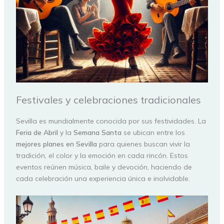
Festivales y celebraciones tradicionales
Sevilla es mundialmente conocida por sus festividades. La
Feria de Abril
y la
Semana Santa
se ubican entre los
mejores planes en Sevilla
para quienes buscan vivir la
tradición, el color y la emoción en cada rincón. Estos
eventos reúnen música, baile y devoción, haciendo de
cada celebración una experiencia única e inolvidable.